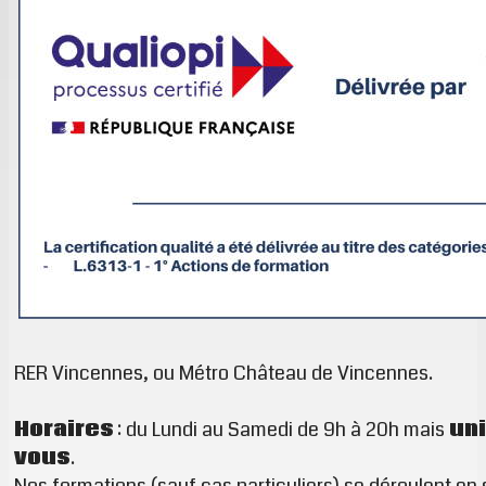
RER Vincennes, ou Métro Château de Vincennes.
Horaires
: du Lundi au Samedi de 9h à 20h mais
un
vous
.
Nos formations (sauf cas particuliers) se déroulent en