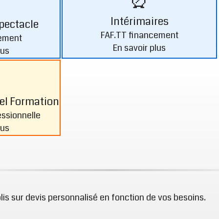
⏰
Intérimaires
pectacle
FAF.TT financement
ement
En savoir plus
lus
uel Formation
ssionnelle
lus
lis sur devis personnalisé en fonction de vos besoins.