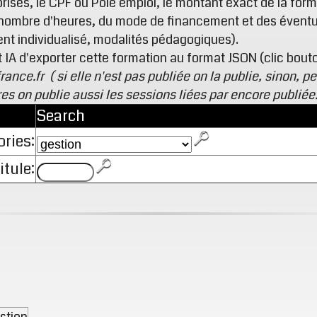
rises, le CPF ou Pôle emploi, le montant exact de la form
u nombre d'heures, du mode de financement et des éventu
 individualisé, modalités pédagogiques).
A d'exporter cette formation au format JSON (clic bouto
france.fr
( si elle n'est pas publiée on la publie, sinon, peu
s on publie aussi les sessions liées par encore publiée
Search
ries:
itule:
stion