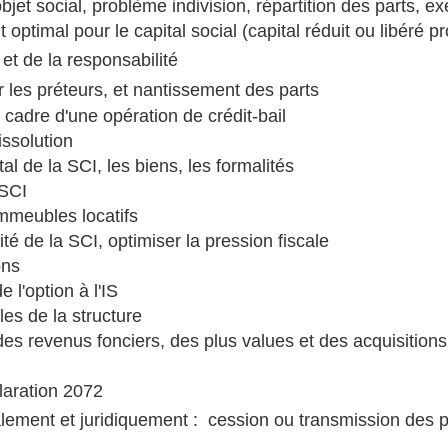
objet social, problème indivision, répartition des parts, e
 optimal pour le capital social (capital réduit ou libéré
et de la responsabilité
 les préteurs, et nantissement des parts
e cadre d'une opération de crédit-bail
issolution
tal de la SCI, les biens, les formalités
 SCI
immeubles locatifs
ité de la SCI, optimiser la pression fiscale
ons
e l'option à l'IS
les de la structure
es revenus fonciers, des plus values et des acquisitions
laration 2072
alement et juridiquement : cession ou transmission des pa