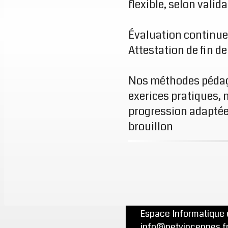
flexible, selon valid
Évaluation continue 
Attestation de fin d
Nos méthodes pédag
exerices pratiques, 
progression adaptée
brouillon
Espace Informatique d
info@netvincennes.fr