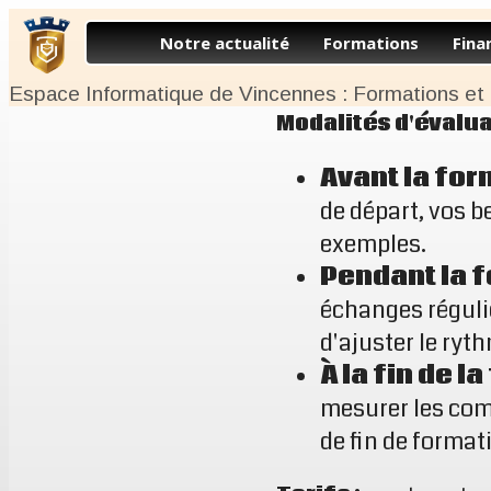
Notre actualité
Formations
Fina
Espace Informatique de Vincennes : Formations et
Modalités d'évalua
Avant la for
de départ, vos b
exemples.
Pendant la 
échanges réguli
d'ajuster le ryth
À la fin de l
mesurer les com
de fin de format