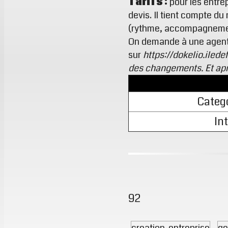
Tarifs :
pour les entrep
devis. Il tient compte d
(rythme, accompagnement
On demande à une agent I
sur
https://dokelio.ilede
des changements. Et apre
Catego
Int
92
creation-entreprise
ge