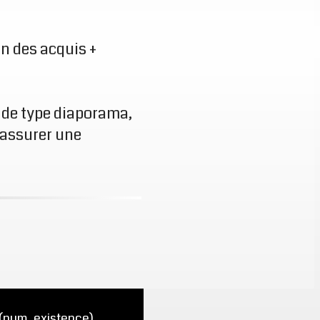
on des acquis +
de type diaporama,
 assurer une
num. existence) ,