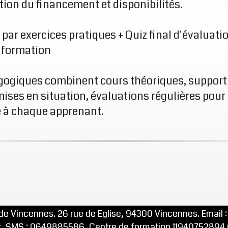
ation du financement et disponibilités.
par exercices pratiques + Quiz final d'évaluati
e formation
ogiques combinent cours théoriques, support 
mises en situation, évaluations régulières pour
 à chaque apprenant.
e Vincennes. 26 rue de Eglise, 94300 Vincennes. Email :
, SMS : 0649885586, Centre de formation 11940752894 (